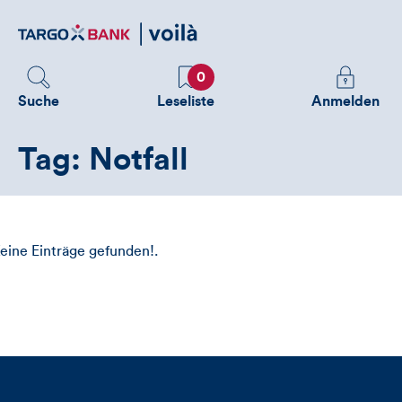
Direktlink
zum
Inhalt
Favoriten
Melden
0
Sie
Suche
Leseliste
Anmelden
sich
an
Tag: Notfall
um
zusätzliche
Informatione
zu
sehen
eine Einträge gefunden!.