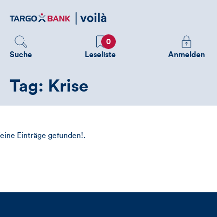
Direktlink
zum
Inhalt
Favoriten
Melden
0
Sie
Suche
Leseliste
Anmelden
sich
an
Tag: Krise
um
zusätzliche
Informatione
zu
sehen
eine Einträge gefunden!.