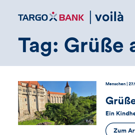
Direktlink
zum
Inhalt
Tag: Grüße 
Thema:
Da
Menschen |
27.
Grüße
Ein Kindh
Zum Art