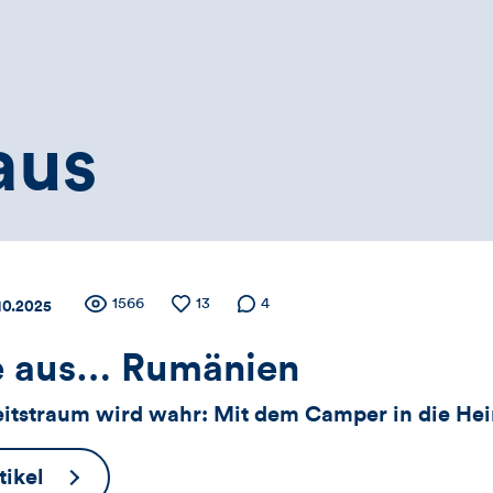
aus
Zähler
Anzahl
1566
Anzahl
13
Anzahl der
4
tum:
10.2025
der
der
Kommentare
Views
Likes
 aus… Rumänien
für
eitstraum wird wahr: Mit dem Camper in die Hei
Views,
Grüße
ikel