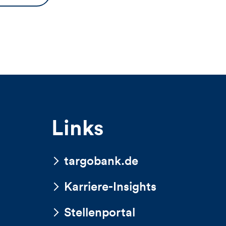
Likes
aus…
Rumänien
und
Kommentare
dieses
Artikels
Links
targobank.de
Karriere-Insights
Stellenportal