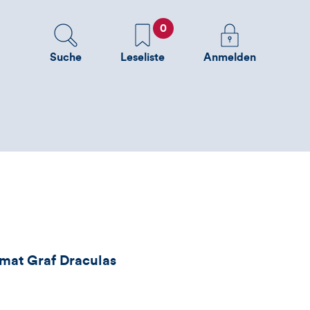
0
Favoriten
Melden
Sie
Suche
Leseliste
Anmelden
sich
an
um
zusätzliche
Informationen
zu
sehen
mat Graf Draculas