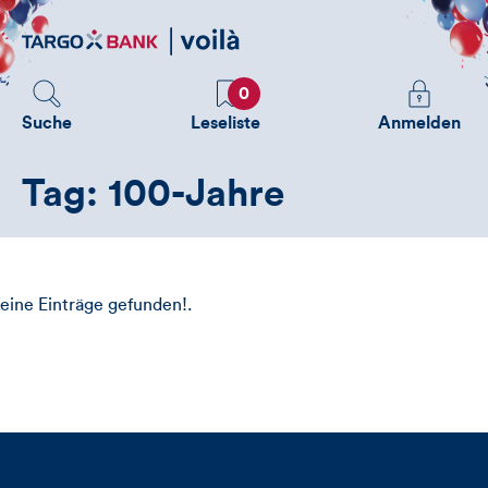
Direktlink
zum
Inhalt
Favoriten
Melden
0
Sie
Suche
Leseliste
Anmelden
sich
an
Tag: 100-Jahre
um
zusätzliche
Informatione
zu
sehen
eine Einträge gefunden!.