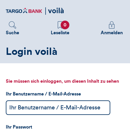
Direktlink
zum
Inhalt
Favoriten
Melden
0
Sie
Suche
Leseliste
Anmelden
sich
an
Login voilà
um
zusätzliche
Informatione
zu
sehen
Sie müssen sich einloggen, um diesen Inhalt zu sehen
Ihr Benutzername / E-Mail-Adresse
Ihr Passwort