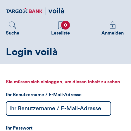
Direktlink
zum
Inhalt
Favoriten
Melden
0
Sie
Suche
Leseliste
Anmelden
sich
an
Login voilà
um
zusätzliche
Informatione
zu
sehen
Sie müssen sich einloggen, um diesen Inhalt zu sehen
Ihr Benutzername / E-Mail-Adresse
Ihr Passwort