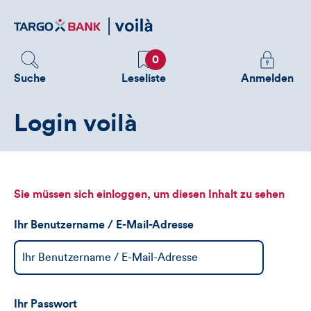
Direktlink
zum
Inhalt
Favoriten
Melden
0
Sie
Suche
Leseliste
Anmelden
sich
an
Login voilà
um
zusätzliche
Informatione
zu
sehen
Sie müssen sich einloggen, um diesen Inhalt zu sehen
Ihr Benutzername / E-Mail-Adresse
Ihr Passwort