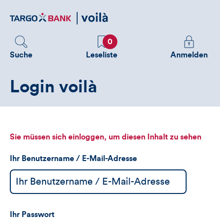
Direktlink
zum
Inhalt
Favoriten
Melden
0
Sie
Suche
Leseliste
Anmelden
sich
an
Login voilà
um
zusätzliche
Informatione
zu
sehen
Sie müssen sich einloggen, um diesen Inhalt zu sehen
Ihr Benutzername / E-Mail-Adresse
Ihr Passwort