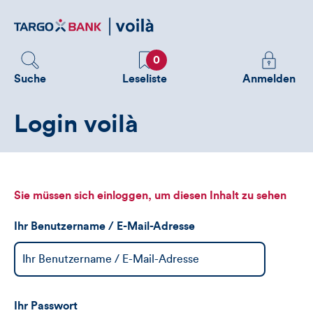
Direktlink
zum
Inhalt
Favoriten
Melden
0
Sie
Suche
Leseliste
Anmelden
sich
an
Login voilà
um
zusätzliche
Informatione
zu
sehen
Sie müssen sich einloggen, um diesen Inhalt zu sehen
Ihr Benutzername / E-Mail-Adresse
Ihr Passwort