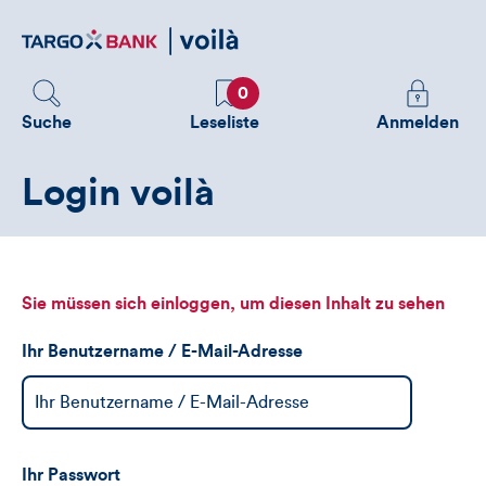
Direktlink
zum
Inhalt
Favoriten
Melden
0
Sie
Suche
Leseliste
Anmelden
sich
an
Login voilà
um
zusätzliche
Informatione
zu
sehen
Sie müssen sich einloggen, um diesen Inhalt zu sehen
Ihr Benutzername / E-Mail-Adresse
Ihr Passwort