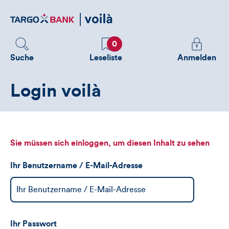
Direktlink
zum
Inhalt
Favoriten
Melden
0
Sie
Suche
Leseliste
Anmelden
sich
an
Login voilà
um
zusätzliche
Informatione
zu
sehen
Sie müssen sich einloggen, um diesen Inhalt zu sehen
Ihr Benutzername / E-Mail-Adresse
Ihr Passwort