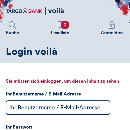
Direktlink
zum
Inhalt
Favoriten
Melden
0
Sie
Suche
Leseliste
Anmelden
sich
an
Login voilà
um
zusätzliche
Informatione
zu
sehen
Sie müssen sich einloggen, um diesen Inhalt zu sehen
Ihr Benutzername / E-Mail-Adresse
Ihr Passwort