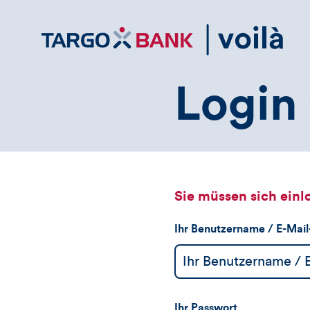
Direktlink
zum
Inhalt
Login 
Sie müssen sich einl
Ihr Benutzername / E-Mai
Ihr Passwort