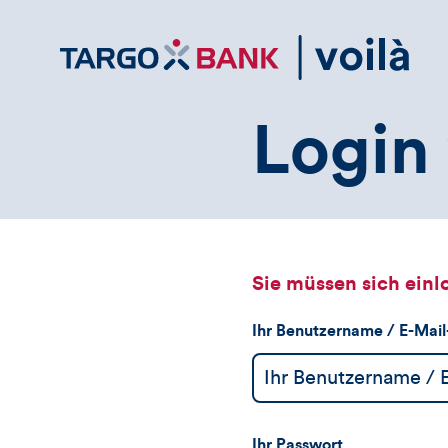
Direktlink
zum
Inhalt
Login 
Sie müssen sich einl
Ihr Benutzername / E-Mai
Ihr Passwort