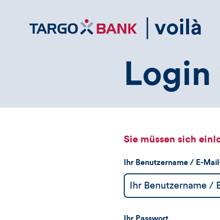
Direktlink
zum
Inhalt
Login 
Sie müssen sich einl
Ihr Benutzername / E-Mai
Ihr Passwort