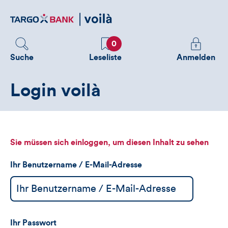
Direktlink
zum
Inhalt
Favoriten
Melden
0
Sie
Suche
Leseliste
Anmelden
sich
an
Login voilà
um
zusätzliche
Informatione
zu
sehen
Sie müssen sich einloggen, um diesen Inhalt zu sehen
Ihr Benutzername / E-Mail-Adresse
Ihr Passwort