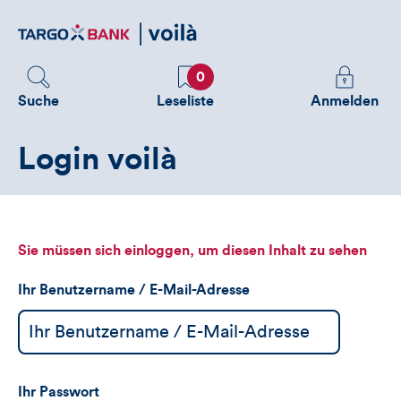
Direktlink
zum
Inhalt
Favoriten
Melden
0
Sie
Suche
Leseliste
Anmelden
sich
an
Login voilà
um
zusätzliche
Informatione
zu
sehen
Sie müssen sich einloggen, um diesen Inhalt zu sehen
Ihr Benutzername / E-Mail-Adresse
Ihr Passwort