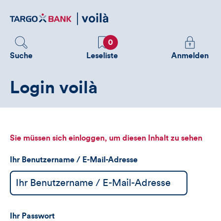
Direktlink
zum
Inhalt
Favoriten
Melden
0
Sie
Suche
Leseliste
Anmelden
sich
an
Login voilà
um
zusätzliche
Informatione
zu
sehen
Sie müssen sich einloggen, um diesen Inhalt zu sehen
Ihr Benutzername / E-Mail-Adresse
Ihr Passwort