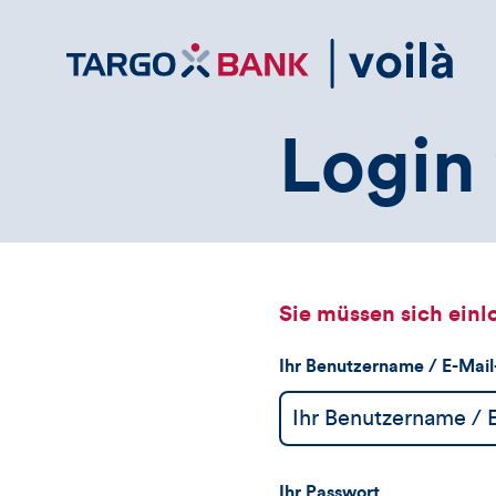
Direktlink
zum
Inhalt
Login 
Sie müssen sich einl
Ihr Benutzername / E-Mai
Ihr Passwort