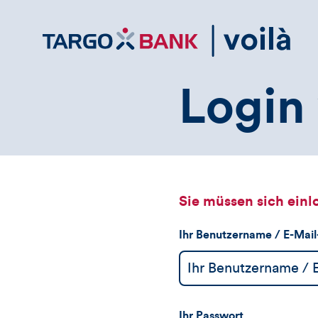
Direktlink
zum
Inhalt
Login 
Sie müssen sich einl
Ihr Benutzername / E-Mai
Ihr Passwort