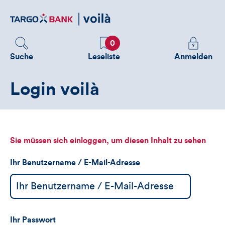
Direktlink
zum
Inhalt
Favoriten
Melden
0
Sie
Suche
Leseliste
Anmelden
sich
an
Login voilà
um
zusätzliche
Informatione
zu
sehen
Sie müssen sich einloggen, um diesen Inhalt zu sehen
Ihr Benutzername / E-Mail-Adresse
Ihr Passwort