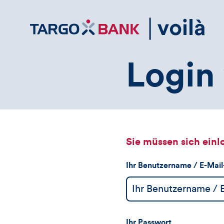
Direktlink
zum
Inhalt
Login 
Sie müssen sich einl
Ihr Benutzername / E-Mai
Ihr Passwort