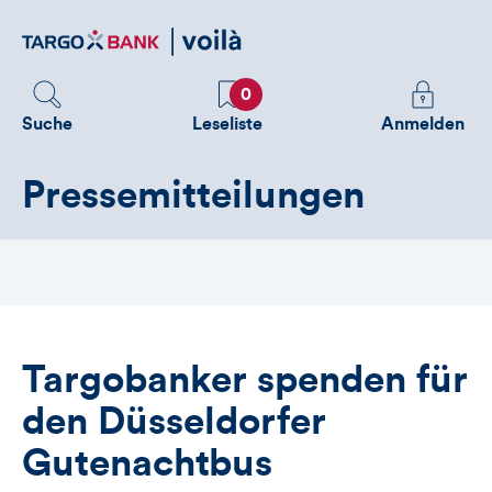
Direktlink
zum
Inhalt
Favoriten
Melden
0
Sie
Suche
Leseliste
Anmelden
sich
an
Pressemitteilungen
um
zusätzliche
Informatione
zu
sehen
Targobanker spenden für
den Düsseldorfer
Gutenachtbus