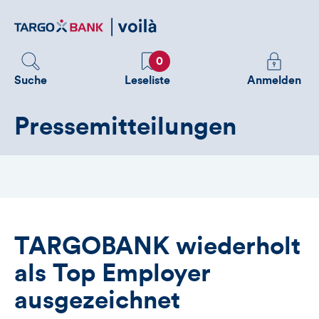
Direktlink
zum
Inhalt
Favoriten
Melden
0
Sie
Suche
Leseliste
Anmelden
sich
an
Pressemitteilungen
um
zusätzliche
Informatione
zu
sehen
TARGOBANK wiederholt
als Top Employer
ausgezeichnet