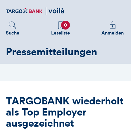
Direktlink
zum
Inhalt
Favoriten
Melden
0
Sie
Suche
Leseliste
Anmelden
sich
an
Pressemitteilungen
um
zusätzliche
Informatione
zu
sehen
TARGOBANK wiederholt
als Top Employer
ausgezeichnet