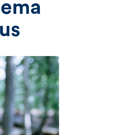
hema
aus