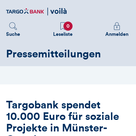
Direktlink
zum
Inhalt
Favoriten
Melden
0
Sie
Suche
Leseliste
Anmelden
sich
an
Pressemitteilungen
um
zusätzliche
Informatione
zu
sehen
Targobank spendet
10.000 Euro für soziale
Projekte in Münster-