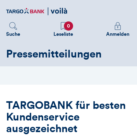
Direktlink
zum
Inhalt
Favoriten
Melden
0
Sie
Suche
Leseliste
Anmelden
sich
an
Pressemitteilungen
um
zusätzliche
Informatione
zu
sehen
TARGOBANK für besten
Kundenservice
ausgezeichnet