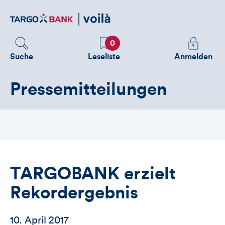
Direktlink
zum
Inhalt
Favoriten
Melden
0
Sie
Suche
Leseliste
Anmelden
sich
an
Pressemitteilungen
um
zusätzliche
Informatione
zu
sehen
TARGOBANK erzielt
Rekordergebnis
10. April 2017