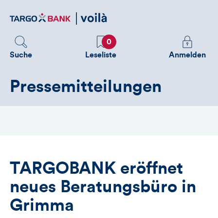
Direktlink
zum
Inhalt
Favoriten
Melden
0
Sie
Suche
Leseliste
Anmelden
sich
an
Pressemitteilungen
um
zusätzliche
Informatione
zu
sehen
TARGOBANK eröffnet
neues Beratungsbüro in
Grimma