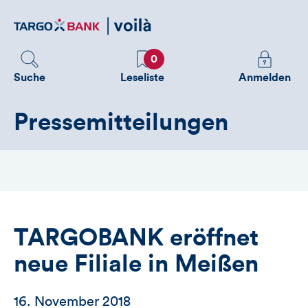
Direktlink
zum
Inhalt
Favoriten
Melden
0
Sie
Suche
Leseliste
Anmelden
sich
an
Pressemitteilungen
um
zusätzliche
Informatione
zu
sehen
TARGOBANK eröffnet
neue Filiale in Meißen
16. November 2018