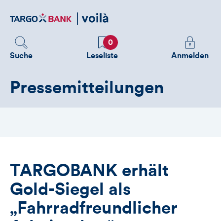
Direktlink
zum
Inhalt
Favoriten
Melden
0
Sie
Suche
Leseliste
Anmelden
sich
an
Pressemitteilungen
um
zusätzliche
Informatione
zu
sehen
TARGOBANK erhält
Gold-Siegel als
„Fahrradfreundlicher