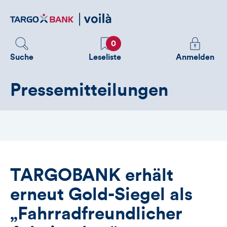
Direktlink
zum
Inhalt
Favoriten
Melden
0
Sie
Suche
Leseliste
Anmelden
sich
an
Pressemitteilungen
um
zusätzliche
Informatione
zu
sehen
TARGOBANK erhält
erneut Gold-Siegel als
„Fahrradfreundlicher