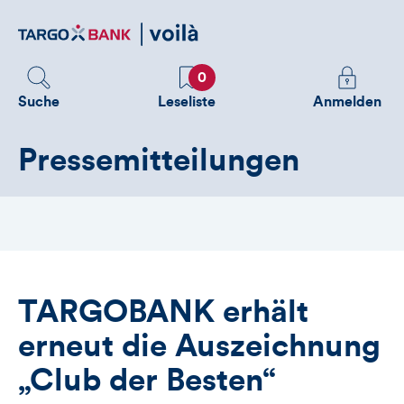
Direktlink
zum
Inhalt
Favoriten
Melden
0
Sie
Suche
Leseliste
Anmelden
sich
an
Pressemitteilungen
um
zusätzliche
Informatione
zu
sehen
TARGOBANK erhält
erneut die Auszeichnung
„Club der Besten“