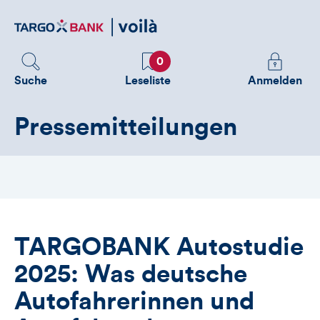
Direktlink
zum
Inhalt
Favoriten
Melden
0
Sie
Suche
Leseliste
Anmelden
sich
an
Pressemitteilungen
um
zusätzliche
Informatione
zu
sehen
TARGOBANK Autostudie
2025: Was deutsche
Autofahrerinnen und