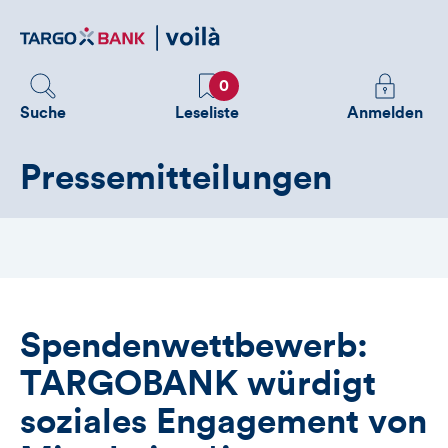
Direktlink
zum
Inhalt
Favoriten
Melden
0
Sie
Suche
Leseliste
Anmelden
sich
an
Pressemitteilungen
um
zusätzliche
Informatione
zu
sehen
Spendenwettbewerb:
TARGOBANK würdigt
soziales Engagement von