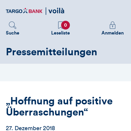
Direktlink
zum
Inhalt
Favoriten
Melden
0
Sie
Suche
Leseliste
Anmelden
sich
an
Pressemitteilungen
um
zusätzliche
Informatione
zu
sehen
„Hoffnung auf positive
Überraschungen“
27. Dezember 2018