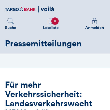
Direktlink
zum
Inhalt
Favoriten
Melden
0
Sie
Suche
Leseliste
Anmelden
sich
an
Pressemitteilungen
um
zusätzliche
Informatione
zu
sehen
Für mehr
Verkehrssicherheit:
Landesverkehrswacht