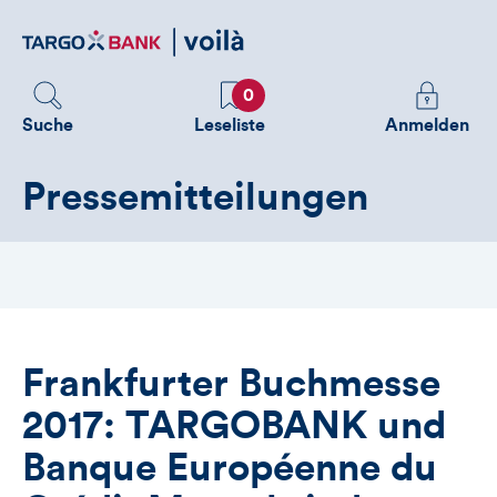
Direktlink
zum
Inhalt
Favoriten
Melden
0
Sie
Suche
Leseliste
Anmelden
sich
an
Pressemitteilungen
um
zusätzliche
Informatione
zu
sehen
Frankfurter Buchmesse
2017: TARGOBANK und
Banque Européenne du