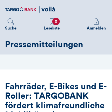
Direktlink
zum
Inhalt
Favoriten
Melden
0
Sie
Suche
Leseliste
Anmelden
sich
an
Pressemitteilungen
um
zusätzliche
Informatione
zu
sehen
Fahrräder, E-Bikes und E-
Roller: TARGOBANK
fördert klimafreundliche