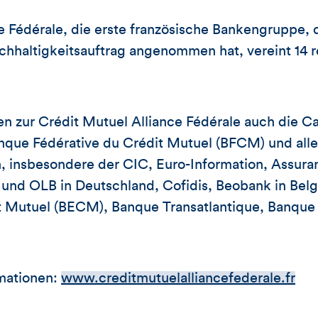
e Fédérale, die erste französische Bankengruppe, 
hhaltigkeitsauftrag angenommen hat, vereint 14 r
n zur Crédit Mutuel Alliance Fédérale auch die Ca
nque Fédérative du Crédit Mutuel (BFCM) und alle
, insbesondere der CIC, Euro-Information, Assura
d OLB in Deutschland, Cofidis, Beobank in Belg
t Mutuel (BECM), Banque Transatlantique, Banqu
mationen:
www.creditmutuelalliancefederale.fr