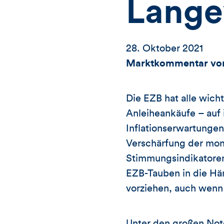
Lange
28. Oktober 2021
Marktkommentar von
Die EZB hat alle wich
Anleiheankäufe – auf
Inflationserwartungen
Verschärfung der mon
Stimmungsindikatoren
EZB-Tauben in die Hän
vorziehen, auch wenn d
Unter den großen Not