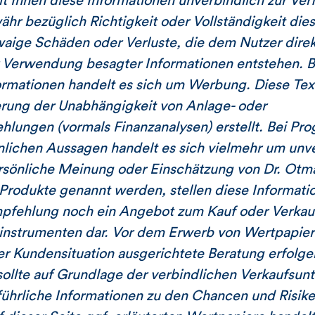
 Ihnen diese Informationen unverbindlich zur Ve
r bezüglich Richtigkeit oder Vollständigkeit dies
twaige Schäden oder Verluste, die dem Nutzer direk
 Verwendung besagter Informationen entstehen. Be
ormationen handelt es sich um Werbung. Diese Tex
erung der Unabhängigkeit von Anlage- oder
lungen (vormals Finanzanalysen) erstellt. Bei Pr
nlichen Aussagen handelt es sich vielmehr um unv
rsönliche Meinung oder Einschätzung von Dr. Otma
 Produkte genannt werden, stellen diese Informat
mpfehlung noch ein Angebot zum Kauf oder Verkau
instrumenten dar. Vor dem Erwerb von Wertpapiere
er Kundensituation ausgerichtete Beratung erfolge
llte auf Grundlage der verbindlichen Verkaufsunt
ührliche Informationen zu den Chancen und Risike