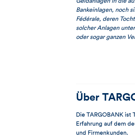
Geldanlagen in die au
Bankeinlagen, noch s
Fédérale, deren Tocht
solcher Anlagen unte
oder sogar ganzen Ver
Über
TARG
Die TARGOBANK ist T
Erfahrung auf dem deu
und Firmenkunden.