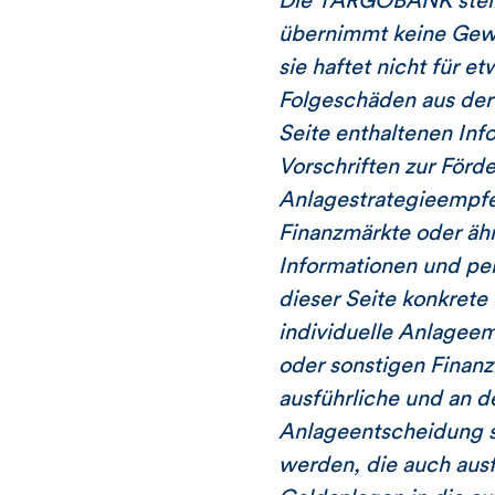
Die TARGOBANK stellt
übernimmt keine Gewäh
sie haftet nicht für e
Folgeschäden aus der
Seite enthaltenen Inf
Vorschriften zur Förd
Anlagestrategieempfeh
Finanzmärkte oder äh
Informationen und pe
dieser Seite konkrete
individuelle Anlagee
oder sonstigen Finanz
ausführliche und an d
Anlageentscheidung so
werden, die auch ausf