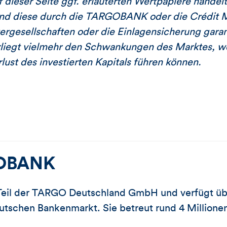
f dieser Seite ggf. erläuterten Wertpapiere handel
ind diese durch die TARGOBANK oder die Crédit M
ergesellschaften oder die Einlagensicherung garan
rliegt vielmehr den Schwankungen des Marktes, w
lust des investierten Kapitals führen können.
OBANK
eil der TARGO Deutschland GmbH und verfügt üb
tschen Bankenmarkt. Sie betreut rund 4 Millionen 