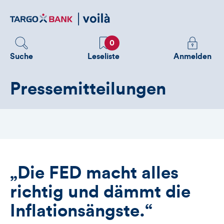
Direktlink
zum
Inhalt
Favoriten
Melden
0
Sie
Suche
Leseliste
Anmelden
sich
an
Pressemitteilungen
um
zusätzliche
Informatione
zu
sehen
„Die FED macht alles
richtig und dämmt die
Inflationsängste.“