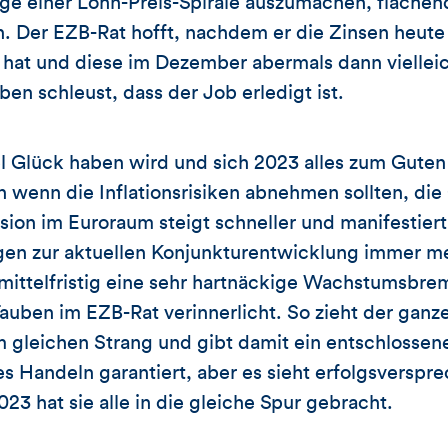
ge einer Lohn-Preis-Spirale auszumachen, flächen
n. Der EZB-Rat hofft, nachdem er die Zinsen heut
 hat und diese im Dezember abermals dann viellei
en schleust, dass der Job erledigt ist.
l Glück haben wird und sich 2023 alles zum Guten
 wenn die Inflationsrisiken abnehmen sollten, die
ion im Euroraum steigt schneller und manifestiert s
gen zur aktuellen Konjunkturentwicklung immer me
 mittelfristig eine sehr hartnäckige Wachstumsbre
auben im EZB-Rat verinnerlicht. So zieht der ganze
m gleichen Strang und gibt damit ein entschlossene
es Handeln garantiert, aber es sieht erfolgsverspr
023 hat sie alle in die gleiche Spur gebracht.