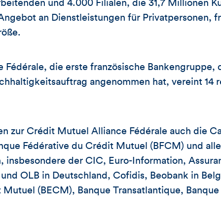
beitenden und 4.000 Filialen, die 31,7 Millionen 
 Angebot an Dienstleistungen für Privatpersonen, fr
röße.
e Fédérale, die erste französische Bankengruppe, 
hhaltigkeitsauftrag angenommen hat, vereint 14 r
n zur Crédit Mutuel Alliance Fédérale auch die Ca
nque Fédérative du Crédit Mutuel (BFCM) und alle
, insbesondere der CIC, Euro-Information, Assura
d OLB in Deutschland, Cofidis, Beobank in Belg
t Mutuel (BECM), Banque Transatlantique, Banqu