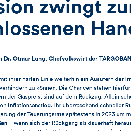
sion zwingt z
hlossenen Han
 Dr. Otmar Lang, Chefvolkswirt der TARGOBA
mit ihrer harten Linie weiterhin ein Ausufern der I
erhindern zu können. Die Chancen stehen hierfür 
em der Gaspreis, sind auf dem Rückzug. Allein scho
en Inflationsanstieg. Ihr überraschend schneller R
gerung der Teuerungsrate spätestens in 2023 um m
en – wenn sich der Rückgang als dauerhaft herauss