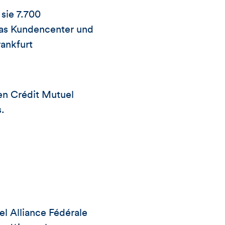
sie 7.700
das Kundencenter und
rankfurt
en Crédit Mutuel
.
el Alliance Fédérale