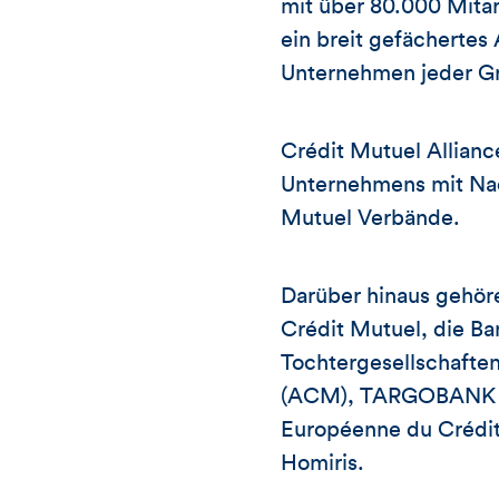
mit über 80.000 Mitar
ein breit gefächertes
Unternehmen jeder G
Crédit Mutuel Allianc
Unternehmens mit Nac
Mutuel Verbände.
Darüber hinaus gehöre
Crédit Mutuel, die Ba
Tochtergesellschaften
(ACM), TARGOBANK un
Européenne du Crédi
Homiris.