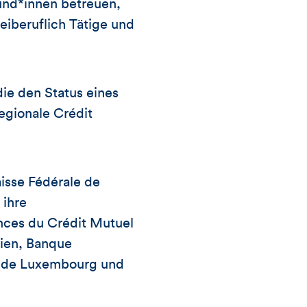
Kund*innen betreuen,
eiberuflich Tätige und
die den Status eines
egionale Crédit
isse Fédérale de
 ihre
nces du Crédit Mutuel
ien, Banque
e de Luxembourg und