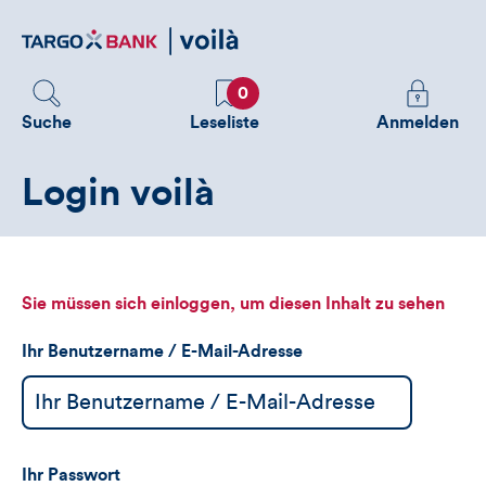
Direktlink
zum
Inhalt
Favoriten
Melden
0
Sie
Suche
Leseliste
Anmelden
sich
an
Login voilà
um
zusätzliche
Informatione
zu
sehen
Sie müssen sich einloggen, um diesen Inhalt zu sehen
Ihr Benutzername / E-Mail-Adresse
Ihr Passwort