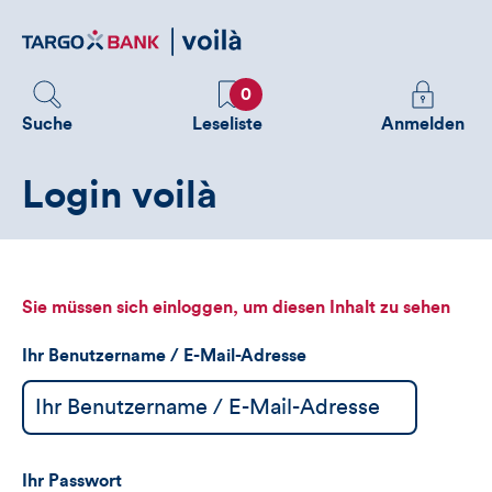
Direktlink
zum
Inhalt
Favoriten
Melden
0
Sie
Suche
Leseliste
Anmelden
sich
an
Login voilà
um
zusätzliche
Informatione
zu
sehen
Sie müssen sich einloggen, um diesen Inhalt zu sehen
Ihr Benutzername / E-Mail-Adresse
Ihr Passwort