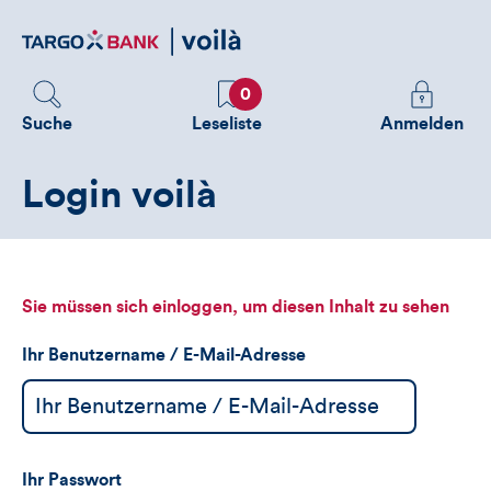
Direktlink
zum
Inhalt
Favoriten
Melden
0
Sie
Suche
Leseliste
Anmelden
sich
an
Login voilà
um
zusätzliche
Informatione
zu
sehen
Sie müssen sich einloggen, um diesen Inhalt zu sehen
Ihr Benutzername / E-Mail-Adresse
Ihr Passwort