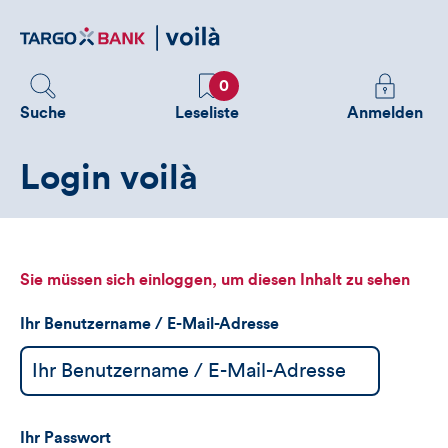
Direktlink
zum
Inhalt
Favoriten
Melden
0
Sie
Suche
Leseliste
Anmelden
sich
an
Login voilà
um
zusätzliche
Informatione
zu
sehen
Sie müssen sich einloggen, um diesen Inhalt zu sehen
Ihr Benutzername / E-Mail-Adresse
Ihr Passwort