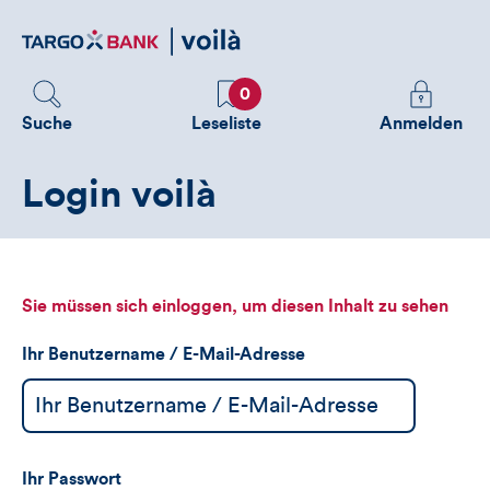
Direktlink
zum
Inhalt
Favoriten
Melden
0
Sie
Suche
Leseliste
Anmelden
sich
an
Login voilà
um
zusätzliche
Informatione
zu
sehen
Sie müssen sich einloggen, um diesen Inhalt zu sehen
Ihr Benutzername / E-Mail-Adresse
Ihr Passwort