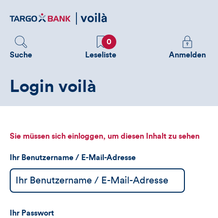
Direktlink
zum
Inhalt
Favoriten
Melden
0
Sie
Suche
Leseliste
Anmelden
sich
an
Login voilà
um
zusätzliche
Informatione
zu
sehen
Sie müssen sich einloggen, um diesen Inhalt zu sehen
Ihr Benutzername / E-Mail-Adresse
Ihr Passwort