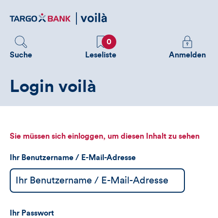
Direktlink
zum
Inhalt
Favoriten
Melden
0
Sie
Suche
Leseliste
Anmelden
sich
an
Login voilà
um
zusätzliche
Informatione
zu
sehen
Sie müssen sich einloggen, um diesen Inhalt zu sehen
Ihr Benutzername / E-Mail-Adresse
Ihr Passwort